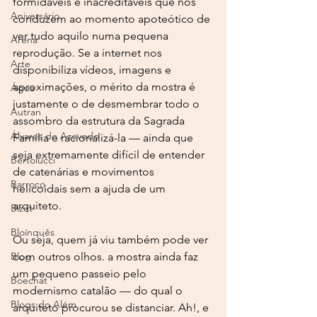
formidáveis e inacreditáveis que nos 
Aniversário
conduzem ao momento apoteótico de 
ver tudo aquilo numa pequena 
Arena
reprodução. Se a internet nos 
Arte
disponibiliza vídeos, imagens e 
aproximações, o mérito da mostra é 
Água
justamente o de desmembrar todo o 
Autran
assombro da estrutura da Sagrada 
Álvares de Azevedo
Família e racionalizá-la — ainda que 
seja extremamente difícil de entender 
Bertolucci
de catenárias e movimentos 
Barroco
helicoidais sem a ajuda de um 
arquiteto.
Bizet
Bloínquês
Ou seja, quem já viu também pode ver 
Blog
com outros olhos. a mostra ainda faz 
um pequeno passeio pelo 
Boechat
modernismo catalão — do qual o 
Blogs do Além
arquiteto procurou se distanciar. Ah!, e 