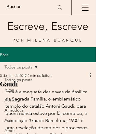
Escreve, Escreve
POR MILENA BUARQUE
Post
Todos os posts
3 de jan. de 2017
2 min de leitura
Todos os posts
Gaudí
Alma
Esta é a maquete das naves da Basílica 
da Sagrada Família, o emblemático 
Abraços
templo do catalão Antoni Gaudí. para 
Almodóvar
quem nunca esteve por lá, como eu, a 
Alvim
exposição ‘Gaudí: Barcelona, 1900’ é 
uma revelação de moldes e processos 
Amor