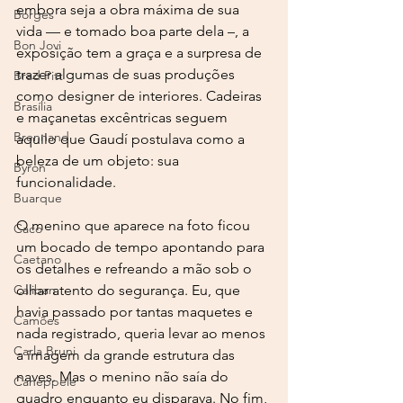
embora seja a obra máxima de sua 
Borges
vida — e tomado boa parte dela –, a 
Bon Jovi
exposição tem a graça e a surpresa de 
trazer algumas de suas produções 
Brad Pitt
como designer de interiores. Cadeiras 
Brasília
e maçanetas excêntricas seguem 
Brennand
aquilo que Gaudí postulava como a 
beleza de um objeto: sua 
Byron
funcionalidade.
Buarque
O menino que aparece na foto ficou 
Caco
um bocado de tempo apontando para 
Caetano
os detalhes e refreando a mão sob o 
Caliban
olhar atento do segurança. Eu, que 
havia passado por tantas maquetes e 
Camões
nada registrado, queria levar ao menos 
Carla Bruni
a imagem da grande estrutura das 
naves. Mas o menino não saía do 
Caneppele
quadro enquanto eu disparava. No fim, 