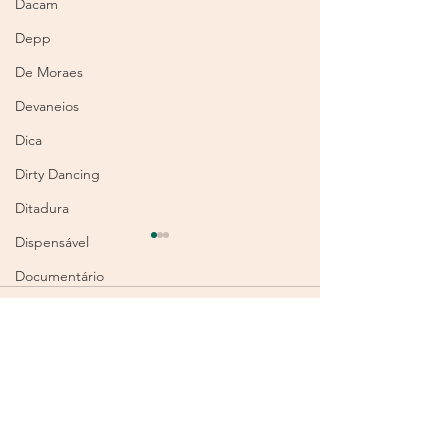
Dacam
Depp
De Moraes
Devaneios
Dica
Dirty Dancing
Ditadura
Dispensável
Documentário
Dois
Comentários
Donga
Dor
Os tempos da fo
Sobre a minha avó e o
Escreva um comentário
Drummond
vagonite
Eco4planet