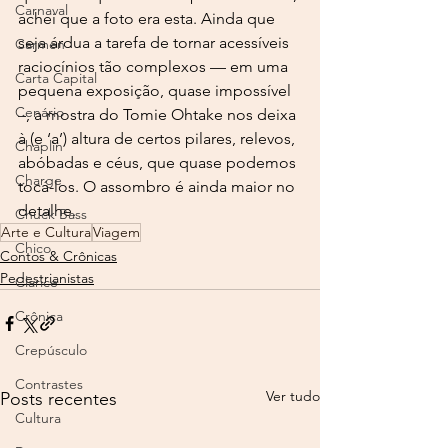
Carnaval
achei que a foto era esta. Ainda que 
seja árdua a tarefa de tornar acessíveis 
Carmen
raciocínios tão complexos — em uma 
Carta Capital
pequena exposição, quase impossível 
Cenário
–, a mostra do Tomie Ohtake nos deixa 
à (e ‘a’) altura de certos pilares, relevos, 
Chaplin
abóbadas e céus, que quase podemos 
Charge
tocá-los. O assombro é ainda maior no 
detalhe.
Chuck Bass
Arte e Cultura
Viagem
Chico
Contos & Crônicas
Pedestrianistas
Clarice
Crônica
Crepúsculo
Contrastes
Ver tudo
Posts recentes
Cultura