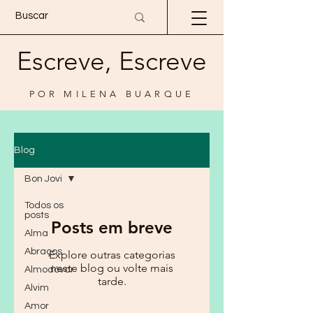
Escreve, Escreve
POR MILENA BUARQUE
Blog
Bon Jovi
Todos os
posts
Posts em breve
Alma
Abraços
Explore outras categorias
neste blog ou volte mais
Almodóvar
tarde.
Alvim
Amor