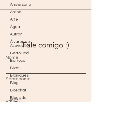
Aniversário
Arena
Arte
Água
Autran
Álvares de
Fale comigo :)
Azevedo
Bertolucci
Nome
Barroco
Bizet
Bloínquês
Sobrenome
Blog
Boechat
Blogs do
E-mail
Além
Borges
Bon Jovi
Mensagem
Brad Pitt