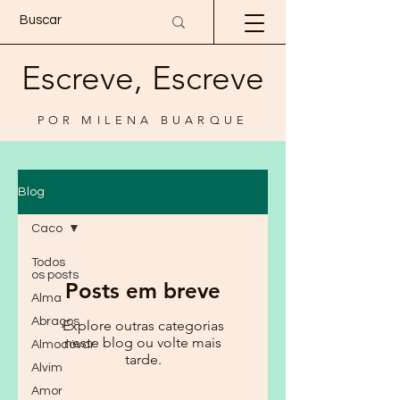
Escreve, Escreve
POR MILENA BUARQUE
Blog
Caco
Todos
os posts
Posts em breve
Alma
Abraços
Explore outras categorias
neste blog ou volte mais
Almodóvar
tarde.
Alvim
Amor