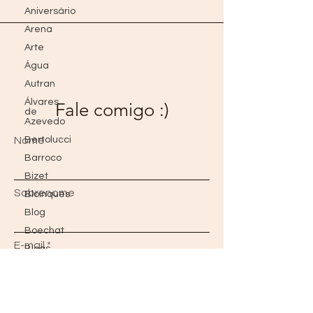
Aniversário
Arena
Arte
Água
Autran
Álvares
Fale comigo :)
de
Azevedo
Nome
Bertolucci
Barroco
Bizet
Sobrenome
Bloínquês
Blog
Boechat
E-mail
Blogs
do Além
Borges
Bon Jovi
Mensagem