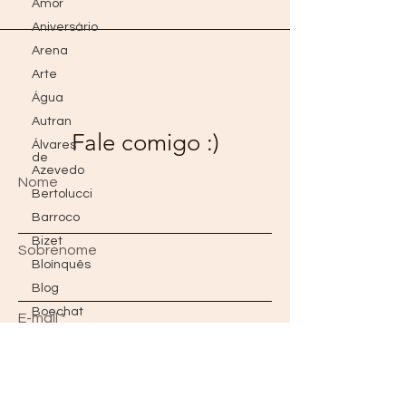
Amor
Aniversário
Arena
Arte
Água
Autran
Fale comigo :)
Álvares
de
Azevedo
Nome
Bertolucci
Barroco
Bizet
Sobrenome
Bloínquês
Blog
Boechat
E-mail
Blogs
do
Além
Borges
Mensagem