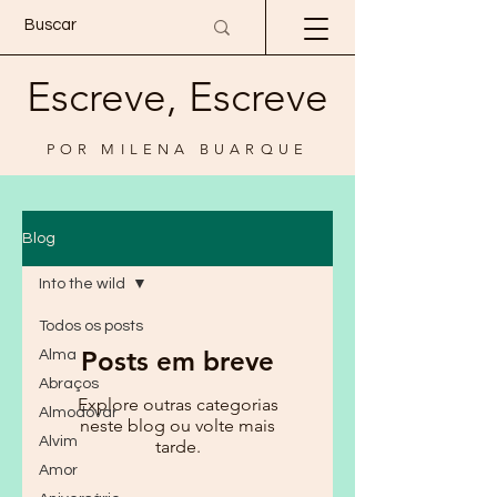
Escreve, Escreve
POR MILENA BUARQUE
Blog
Into the wild
Todos os posts
Posts em breve
Alma
Abraços
Explore outras categorias
Almodóvar
neste blog ou volte mais
Alvim
tarde.
Amor