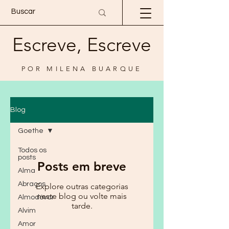
Escreve, Escreve
POR MILENA BUARQUE
Blog
Goethe
Todos os
posts
Posts em breve
Alma
Abraços
Explore outras categorias
neste blog ou volte mais
Almodóvar
tarde.
Alvim
Amor