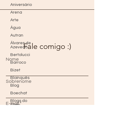
Aniversário
Arena
Arte
Água
Autran
Álvares de
Fale comigo :)
Azevedo
Bertolucci
Nome
Barroco
Bizet
Bloínquês
Sobrenome
Blog
Boechat
Blogs do
E-mail
Além
Borges
Bon Jovi
Mensagem
Brad Pitt