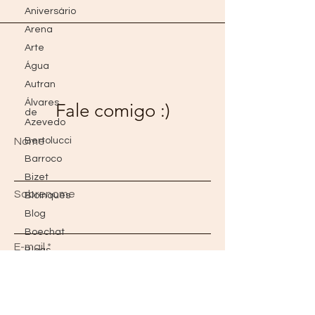
Aniversário
Arena
Arte
Água
Autran
Álvares
Fale comigo :)
de
Azevedo
Nome
Bertolucci
Barroco
Bizet
Sobrenome
Bloínquês
Blog
Boechat
E-mail
Blogs
do Além
Borges
Bon Jovi
Mensagem