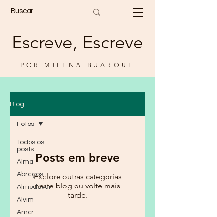
Escreve, Escreve
POR MILENA BUARQUE
Blog
Fotos
Todos os
posts
Posts em breve
Alma
Abraços
Explore outras categorias
neste blog ou volte mais
Almodóvar
tarde.
Alvim
Amor