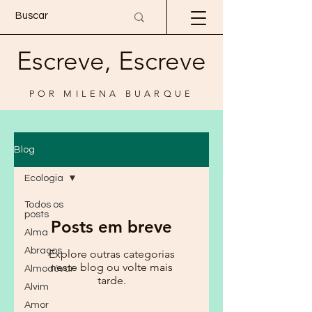
Escreve, Escreve
POR MILENA BUARQUE
Blog
Ecologia
Todos os
posts
Posts em breve
Alma
Abraços
Explore outras categorias
neste blog ou volte mais
Almodóvar
tarde.
Alvim
Amor