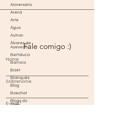
Aniversário
Arena
Arte
Água
Autran
Álvares de
Fale comigo :)
Azevedo
Bertolucci
Nome
Barroco
Bizet
Bloínquês
Sobrenome
Blog
Boechat
Blogs do
E-mail
Além
Borges
Bon Jovi
Mensagem
Brad Pitt