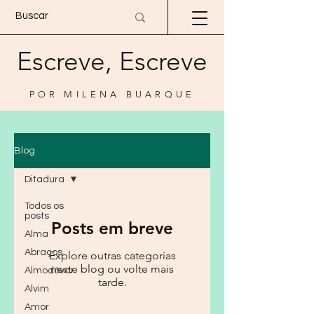
Escreve, Escreve
POR MILENA BUARQUE
Blog
Ditadura
Todos os
posts
Posts em breve
Alma
Abraços
Explore outras categorias
neste blog ou volte mais
Almodóvar
tarde.
Alvim
Amor