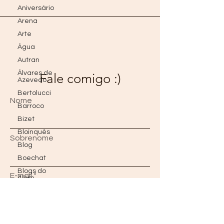
Aniversário
Arena
Arte
Água
Autran
Álvares de
Fale comigo :)
Azevedo
Bertolucci
Nome
Barroco
Bizet
Bloínquês
Sobrenome
Blog
Boechat
Blogs do
E-mail
Além
Borges
Bon Jovi
Mensagem
Brad Pitt