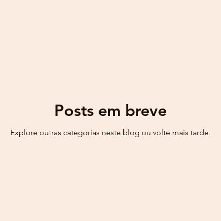
Bertolucci
Barroco
Bizet
Bloínquês
Blog
Bon Jovi
Brad Pitt
Brasília
Brennand
Byron
Posts em breve
es
Carla Bruni
Explore outras categorias neste blog ou volte mais tarde.