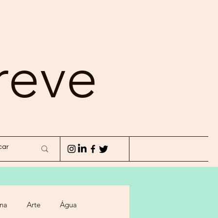
reve
na
Arte
Água