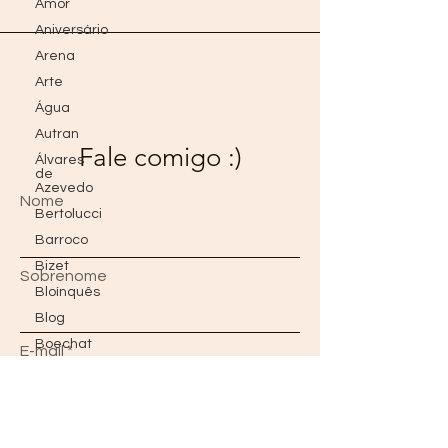
Amor
Aniversário
Arena
Arte
Água
Autran
Fale comigo :)
Álvares
de
Azevedo
Nome
Bertolucci
Barroco
Bizet
Sobrenome
Bloínquês
Blog
Boechat
E-mail
Blogs
do
Além
Borges
Mensagem