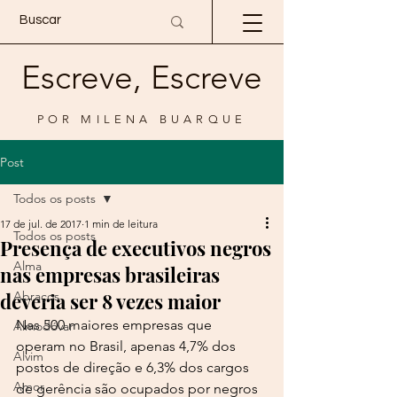
Escreve, Escreve
POR MILENA BUARQUE
Post
Todos os posts
17 de jul. de 2017
1 min de leitura
Todos os posts
Presença de executivos negros
Alma
nas empresas brasileiras
deveria ser 8 vezes maior
Abraços
Nas 500 maiores empresas que 
Almodóvar
operam no Brasil, apenas 4,7% dos 
Alvim
postos de direção e 6,3% dos cargos 
Amor
de gerência são ocupados por negros 