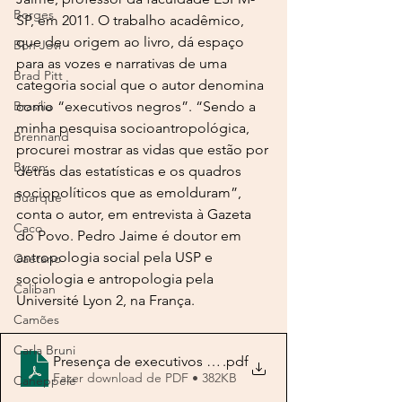
Borges
SP, em 2011. O trabalho acadêmico, 
que deu origem ao livro, dá espaço 
Bon Jovi
para as vozes e narrativas de uma 
Brad Pitt
categoria social que o autor denomina 
Brasília
como “executivos negros”. “Sendo a 
minha pesquisa socioantropológica, 
Brennand
procurei mostrar as vidas que estão por
Byron
detrás das estatísticas e os quadros 
sociopolíticos que as emolduram”, 
Buarque
conta o autor, em entrevista à Gazeta 
Caco
do Povo. Pedro Jaime é doutor em 
antropologia social pela USP e 
Caetano
sociologia e antropologia pela 
Caliban
Université Lyon 2, na França.
Camões
Carla Bruni
Presença de executivos negros nas empresas brasileira
.pdf
Fazer download de PDF • 382KB
Caneppele