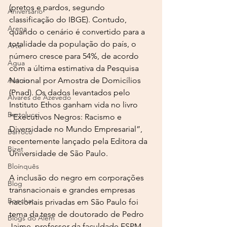
(pretos e pardos, segundo 
Aniversário
classificação do IBGE). Contudo, 
Arena
quando o cenário é convertido para a 
totalidade da população do país, o 
Arte
número cresce para 54%, de acordo 
Água
com a última estimativa da Pesquisa 
Autran
Nacional por Amostra de Domicílios 
(Pnad). Os dados levantados pelo 
Álvares de Azevedo
Instituto Ethos ganham vida no livro 
Bertolucci
“Executivos Negros: Racismo e 
Diversidade no Mundo Empresarial”, 
Barroco
recentemente lançado pela Editora da 
Bizet
Universidade de São Paulo.
Bloínquês
A inclusão do negro em corporações 
Blog
transnacionais e grandes empresas 
Boechat
nacionais privadas em São Paulo foi 
tema da tese de doutorado de Pedro 
Blogs do Além
Jaime, professor da faculdade ESPM-