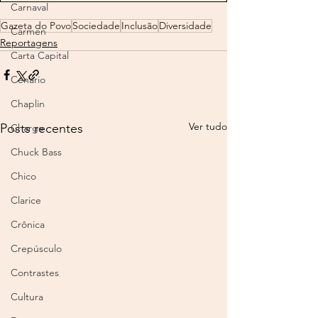
Carnaval
Gazeta do Povo
Sociedade
Inclusão
Diversidade
Carmen
Reportagens
Carta Capital
Cenário
Chaplin
Ver tudo
Posts recentes
Charge
Chuck Bass
Chico
Clarice
Crônica
Crepúsculo
Contrastes
Cultura