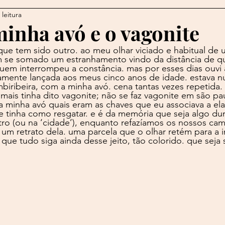
 leitura
o
Bertolucci
Barroco
Bizet
Bloínquês
B
minha avó e o vagonite
que tem sido outro. ao meu olhar viciado e habitual de
Bon Jovi
Brad Pitt
Brasília
Brennand
Byro
 se somado um estranhamento vindo da distância de q
uem interrompeu a constância. mas por esses dias ouvi a
etamente lançada aos meus cinco anos de idade. estava 
imbiribeira, com a minha avó. cena tantas vezes repetida.
mais tinha dito vagonite; não se faz vagonite em são pau
ões
Carla Bruni
a a minha avó quais eram as chaves que eu associava a el
e tinha como resgatar. e é da memória que seja algo du
ntro (ou na ‘cidade’), enquanto refazíamos os nossos ca
z um retrato dela. uma parcela que o olhar retém para a 
que tudo siga ainda desse jeito, tão colorido. que seja