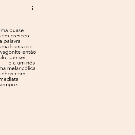
log
Boechat
 uma quase 
n
Buarque
Caco
uem cresceu 
 palavra 
numa banca de 
 vagonite então 
lo, pensei. 
a — e a um nós 
ma melancólica 
minhos com 
imediata 
 sempre.