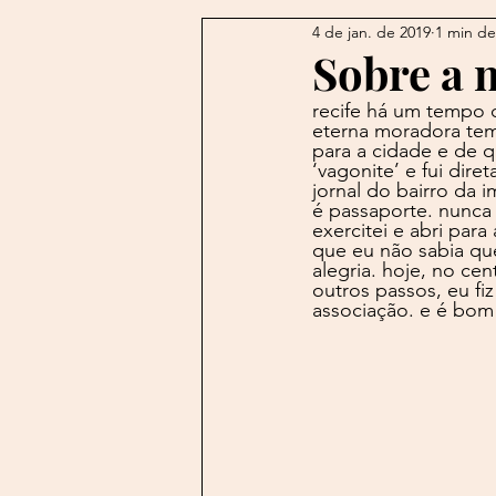
4 de jan. de 2019
1 min de
Autran
Álvares de Azeved
Sobre a 
recife há um tempo 
Blogs do Além
Borges
eterna moradora tem
para a cidade e de q
‘vagonite’ e fui dir
jornal do bairro da 
é passaporte. nunca 
Caetano
Caliban
Cam
exercitei e abri par
que eu não sabia qu
alegria. hoje, no ce
outros passos, eu fi
associação. e é bom 