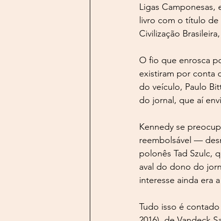
Ligas Camponesas, e
livro com o título d
Civilização Brasileira
O fio que enrosca po
existiram por conta 
do veículo, Paulo Bi
do jornal, que aí env
Kennedy se preocupa
reembolsável — desn
polonês Tad Szulc, q
aval do dono do jorn
interesse ainda era
Tudo isso é contado
2016), de Vandeck Sa