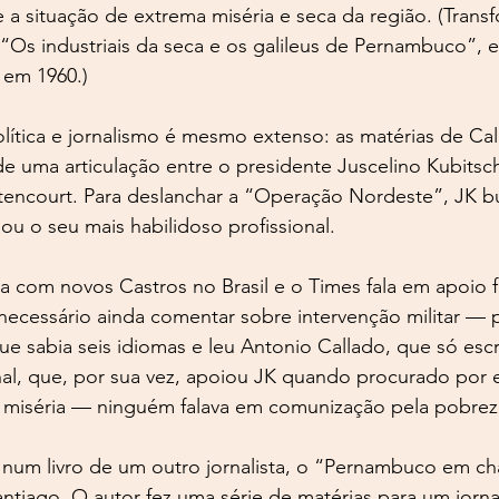
 a situação de extrema miséria e seca da região. (Tran
e “Os industriais da seca e os galileus de Pernambuco”, 
, em 1960.)
lítica e jornalismo é mesmo extenso: as matérias de Cal
de uma articulação entre o presidente Juscelino Kubitsch
ttencourt. Para deslanchar a “Operação Nordeste”, JK b
iou o seu mais habilidoso profissional.
 com novos Castros no Brasil e o Times fala em apoio f
ecessário ainda comentar sobre intervenção militar — 
ue sabia seis idiomas e leu Antonio Callado, que só es
al, que, por sua vez, apoiou JK quando procurado por e
 a miséria — ninguém falava em comunização pela pobrez
 num livro de um outro jornalista, o “Pernambuco em c
ntiago. O autor fez uma série de matérias para um jorna