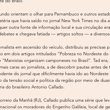
 do Brasil.
ndo orientam o olhar para Pernambuco e outros estado
éria que havia saído no jornal New York Times no dia ant
uer outra fonte de informação local e sua circulação era
bates e chegava fatiada — artigos soltos — a diversos 
ornalista em ascensão do veículo, distribuiu as precisas 
 em dois artigos intitulados “Pobreza no Nordeste do B
e “Marxistas organizam camponeses no Brasil”. Tad era,
ais caras ao jornalista, a de descobrir pautas antes de
dente do jornal que dificilmente havia ido ao Nordeste a
da tensão social e política da região por meio de duas
ia do brasileiro Antonio Callado.
rreio da Manhã (RJ), Callado publica uma série que leva
o nacional os moradores do Engenho Galileia, local de g