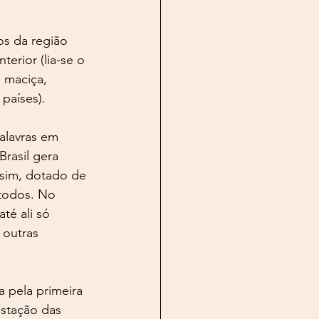
s da região 
erior (lia-se o 
 maciça, 
países).
palavras em 
rasil gera 
 sim, dotado de 
 todos. No 
té ali só 
 outras 
 pela primeira 
estação das 