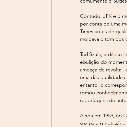
comumente o Sudeste
Contudo, JFK e o mu
por conta de uma mat
Times antes de qualq
moldava o tom dos de
Tad Szulc, ardiloso j
ebulição do momento
ameaça de revolta” 
uma das qualidades m
entanto, o correspon
tomou conhecimento 
reportagens de autor
Ainda em 1959, no Co
vez para o noticiári