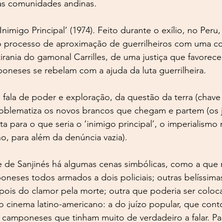
 às comunidades andinas.
nimigo Principal’ (1974). Feito durante o exílio, no Per
ta o processo de aproximação de guerrilheiros com uma 
tirania do gamonal Carrilles, de uma justiça que favorec
mponeses se rebelam com a ajuda da luta guerrilheira.
me fala de poder e exploração, da questão da terra (chav
problematiza os novos brancos que chegam e partem (os 
ta para o que seria o ‘inimigo principal’, o imperialismo 
o, para além da denúncia vazia).
 de Sanjinés há algumas cenas simbólicas, como a que r
neses todos armados a dois policiais; outras belíssima
pois do clamor pela morte; outra que poderia ser coloca
 cinema latino-americano: a do juízo popular, que cont
camponeses que tinham muito de verdadeiro a falar. Pa