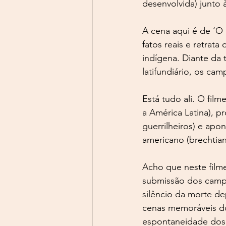
desenvolvida) junto
A cena aqui é de ‘O I
fatos reais e retra
indígena. Diante da 
latifundiário, os ca
Está tudo ali. O fil
a América Latina), 
guerrilheiros) e apon
americano (brechtian
Acho que neste filme
submissão dos campo
silêncio da morte de
cenas memoráveis do
espontaneidade dos 