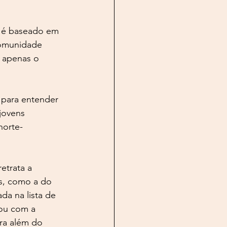
u, é baseado em 
comunidade 
e apenas o 
e para entender 
jovens 
norte-
etrata a 
s, como a do 
da na lista de 
ou com a 
ra além do 