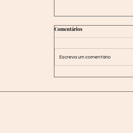
O poder e a imprensa: da
Comentários
reunião de JK ao discurso de
John Kennedy
Um discurso feito em 1960 por
John F. Kennedy, então
Escreva um comentário
candidato à presidência dos
Estados Unidos, é a ponta de um
exemplo magistral da...