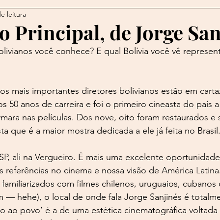
e leitura
o
Bertolucci
Barroco
Bizet
Bloínquês
B
o Principal, de Jorge San
livianos você conhece? E qual Bolívia você vê represen
Bon Jovi
Brad Pitt
Brasília
Brennand
Byro
s mais importantes diretores bolivianos estão em carta
ões
Carla Bruni
s 50 anos de carreira e foi o primeiro cineasta do país a
mara nas películas. Dos nove, oito foram restaurados e 
ta que é a maior mostra dedicada a ele já feita no Brasil
SP, ali na Vergueiro. É mais uma excelente oportunidade
 referências no cinema e nossa visão de América Latina
familiarizados com filmes chilenos, uruguaios, cubanos 
— hehe), o local de onde fala Jorge Sanjinés é totalme
to ao povo’ é a de uma estética cinematográfica voltada 