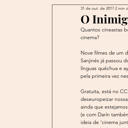
31 de out. de 2017
2 min d
Autran
Álvares de Azeved
O Inimig
Quantos cineastas bo
Blogs do Além
Borges
cinema?
Nove filmes de um do
Caetano
Caliban
Cam
Sanjinés já passou do
línguas quéchua e ay
pela primeira vez nes
Gratuita, está no CC
deseuropeizar nossas
ainda que estejamos 
(e com Darín também 
ideia de ‘cinema jun