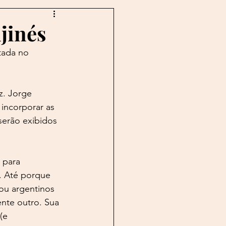
log
Boechat
jinés
tada no 
n
Buarque
Caco
z. Jorge 
 incorporar as 
serão exibidos 
.
 para 
. Até porque 
ou argentinos 
nte outro. Sua 
(e 