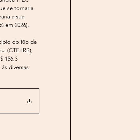
ue se tornaria 
aria a sua 
% em 2026).
ípio do Rio de 
sa (CTE-IRB), 
$ 156,3 
às diversas 