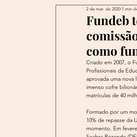
2 de mar. de 2020
1 min de
Autran
Álvares de Azeved
Fundeb t
comissão
Blogs do Além
Borges
como fun
Caetano
Caliban
Cam
Criado em 2007, o 
Profissionais da Edu
aprovada uma nova le
imenso cofre bilioná
matrículas de 40 mil
Formado por um mont
10% de repasse da U
momento. Em feverei
Seabra Rezende (DE