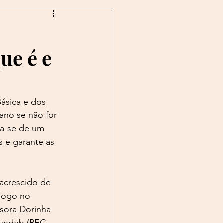
log
Boechat
ue é e
n
Buarque
Caco
ásica e dos 
ano se não for 
ta-se de um 
s e garante as 
acrescido de 
jogo no 
sora Dorinha 
Fundeb (PEC 