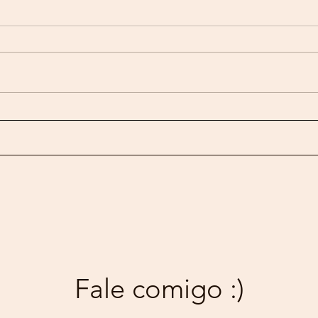
“Não existe uma memória da
cidade. Existem memórias,
no plural”, diz pesquisadora
Identidade, pertencimento, afeto
e espaço são as primeiras
palavras que vêm à mente
quando Luciana Amormino
pensa em memória. Ligada a...
O so
band
Fale comigo :)