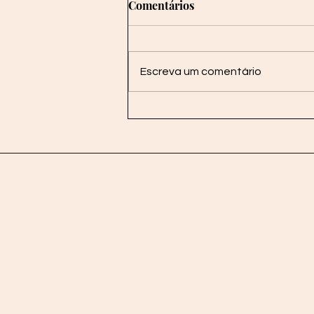
Comentários
Escreva um comentário
Papo de coxia \ O gênero e a
sexualidade no teatro