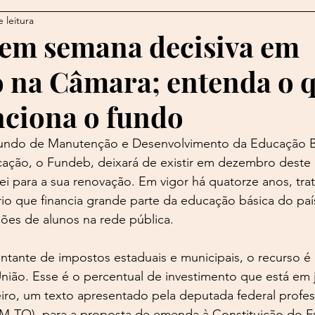
 leitura
o
Bertolucci
Barroco
Bizet
Bloínquês
B
em semana decisiva em
 na Câmara; entenda o q
Bon Jovi
Brad Pitt
Brasília
Brennand
Byro
ciona o fundo
ões
Carla Bruni
Fundo de Manutenção e Desenvolvimento da Educação B
cação, o Fundeb, deixará de existir em dezembro deste 
i para a sua renovação. Em vigor há quatorze anos, tra
rio que financia grande parte da educação básica do paí
hões de alunos na rede pública. 
ante de impostos estaduais e municipais, o recurso é 
nião. Esse é o percentual de investimento que está em 
ro, um texto apresentado pela deputada federal profes
M-TO), para a proposta de emenda à Constituição do 