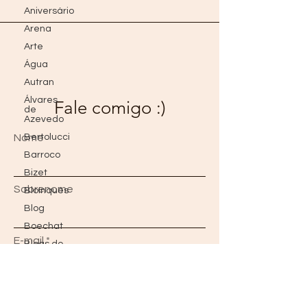
Aniversário
Arena
Arte
Água
Autran
Álvares
Fale comigo :)
de
Azevedo
Nome
Bertolucci
Barroco
Bizet
Sobrenome
Bloínquês
Blog
Boechat
E-mail
Blogs do
Além
Borges
Bon Jovi
Mensagem