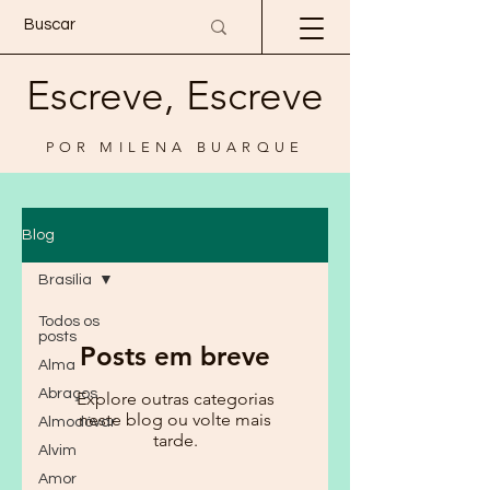
Escreve, Escreve
POR MILENA BUARQUE
Blog
Brasília
Todos os
posts
Posts em breve
Alma
Abraços
Explore outras categorias
neste blog ou volte mais
Almodóvar
tarde.
Alvim
Amor