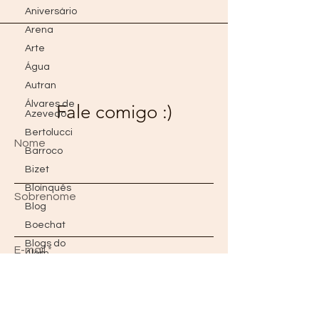
Aniversário
Arena
Arte
Água
Autran
Álvares de
Fale comigo :)
Azevedo
Bertolucci
Nome
Barroco
Bizet
Bloínquês
Sobrenome
Blog
Boechat
Blogs do
E-mail
Além
Borges
Bon Jovi
Mensagem
Brad Pitt