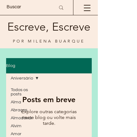
Escreve, Escreve
POR MILENA BUARQUE
Blog
Aniversário
Todos os
posts
Posts em breve
Alma
Abraços
Explore outras categorias
neste blog ou volte mais
Almodóvar
tarde.
Alvim
Amor